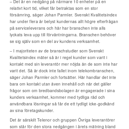
– Det är en nedgång på närmare 10 enheter på en
relativt kort tid, vilket får betraktas som en stor
försämring, säger Johan Parmler. Svenskt Kvalitetsindex
har under flera år belyst kundernas allt högre efterfrågan
på serviceleverans och här har branschen inte alls
lyckats leva upp till förväntningarna. Branschen behöver
se sig själv som en del av kundens verksamhet.
– I majoriteten av de branschstudier som Svenskt
Kvalitetsindex mäter så är i regel kunder som varit i
kontakt med sin leverantör mer nöjda än de som inte har
varit det. Så är dock inte fallet inom telekombranschen,
säger Johan Parmler och fortsätter. Här handlar det inte
bara om kontakt utan även innehåll och när det gäller
frågor som om bredbandsbolagen är engagerade i sina
kunders verksamhet, kommer med tydliga råd och
användbara lösningar så får de ett tydligt icke-godkänd
av sina företagskunder.
Det är särskilt Telenor och gruppen Övriga leverantörer
som står för den stora nedgången i årets mätning bland