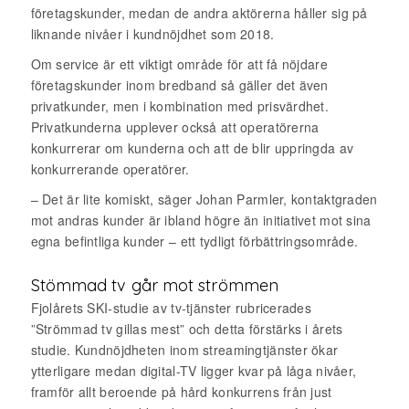
företagskunder, medan de andra aktörerna håller sig på
liknande nivåer i kundnöjdhet som 2018.
Om service är ett viktigt område för att få nöjdare
företagskunder inom bredband så gäller det även
privatkunder, men i kombination med prisvärdhet.
Privatkunderna upplever också att operatörerna
konkurrerar om kunderna och att de blir uppringda av
konkurrerande operatörer.
– Det är lite komiskt, säger Johan Parmler, kontaktgraden
mot andras kunder är ibland högre än initiativet mot sina
egna befintliga kunder – ett tydligt förbättringsområde.
Stömmad tv går mot strömmen
Fjolårets SKI-studie av tv-tjänster rubricerades
”Strömmad tv gillas mest” och detta förstärks i årets
studie. Kundnöjdheten inom streamingtjänster ökar
ytterligare medan digital-TV ligger kvar på låga nivåer,
framför allt beroende på hård konkurrens från just