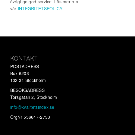
övrigt ge god service. Läs mer om
vår
INTEGRITETSPOLICY
.
KONTAKT
POSTADRESS
Box 6203
102 34 Stockholm
BESÖKSADRESS
Torsgatan 2, Stockholm
info@kvalitetsindex.se
OrgNr 556647-2733