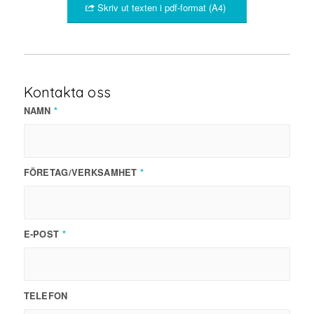
Skriv ut texten i pdf-format (A4)
Kontakta oss
NAMN
*
FÖRETAG/VERKSAMHET
*
E-POST
*
TELEFON