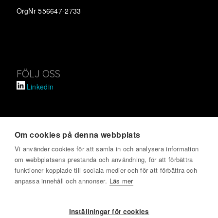
OrgNr 556647-2733
FÖLJ OSS
Linkedin
Om cookies på denna webbplats
SVENSKT KVALITETSINDEX
Vi använder cookies för att samla in och analysera information
om webbplatsens prestanda och användning, för att förbättra
Om oss
funktioner kopplade till sociala medier och för att förbättra och
Kontakta oss
anpassa innehåll och annonser.
Läs mer
Har du blivit kontaktad?
Allmänna villkor och dataskyddspolicy
Inställningar för cookies