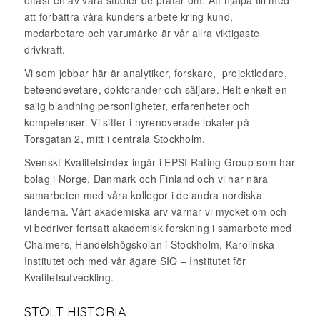
oftast en av våra studier de pratar om. Att hjälpa till med
att förbättra våra kunders arbete kring kund,
medarbetare och varumärke är vår allra viktigaste
drivkraft.
Vi som jobbar här är analytiker, forskare, projektledare,
beteendevetare, doktorander och säljare. Helt enkelt en
salig blandning personligheter, erfarenheter och
kompetenser. Vi sitter i nyrenoverade lokaler på
Torsgatan 2, mitt i centrala Stockholm.
Svenskt Kvalitetsindex ingår i EPSI Rating Group som har
bolag i Norge, Danmark och Finland och vi har nära
samarbeten med våra kollegor i de andra nordiska
länderna. Vårt akademiska arv värnar vi mycket om och
vi bedriver fortsatt akademisk forskning i samarbete med
Chalmers, Handelshögskolan i Stockholm, Karolinska
Institutet och med vår ägare SIQ – Institutet för
Kvalitetsutveckling.
STOLT HISTORIA