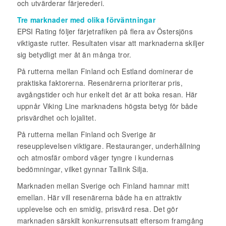
och utvärderar färjerederi.
Tre marknader med olika förväntningar
EPSI Rating följer färjetrafiken på flera av Östersjöns
viktigaste rutter. Resultaten visar att marknaderna skiljer
sig betydligt mer åt än många tror.
På rutterna mellan Finland och Estland dominerar de
praktiska faktorerna. Resenärerna prioriterar pris,
avgångstider och hur enkelt det är att boka resan. Här
uppnår Viking Line marknadens högsta betyg för både
prisvärdhet och lojalitet.
På rutterna mellan Finland och Sverige är
reseupplevelsen viktigare. Restauranger, underhållning
och atmosfär ombord väger tyngre i kundernas
bedömningar, vilket gynnar Tallink Silja.
Marknaden mellan Sverige och Finland hamnar mitt
emellan. Här vill resenärerna både ha en attraktiv
upplevelse och en smidig, prisvärd resa. Det gör
marknaden särskilt konkurrensutsatt eftersom framgång