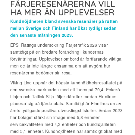
FÄRJERESENÄRERNA VILL
HA MER ÄN UPPLEVELSER
Kundnöjdheten bland svenska resenärer på rutten
mellan Sverige och Finland har ökat tydligt sedan
den senaste mätningen 2023.
EPSI Ratings undersökning Färjetrafik 2026 visar
samtidigt på en bredare förändring i kundernas
förväntningar. Upplevelser ombord är fortfarande viktiga,
men de är inte längre ensamma om att avgöra hur
resenärerna bedömer sin resa.
Viking Line uppnår det högsta kundnöjdhetsresultatet på
den svenska marknaden med ett index på 79,4. Eckerö
Linjen och Tallink Silja följer därefter medan Finnlines
placerar sig på fjärde plats. Samtidigt är Finnlines en av
årets tydligaste positiva utvecklingshistorier. Sedan 2023
har bolaget stärkt sin image med 5,8 enheter,
servicekvaliteten med 4,3 enheter och kundlojaliteten
med 5,1 enheter. Kundnöjdheten har samtidigt ökat med