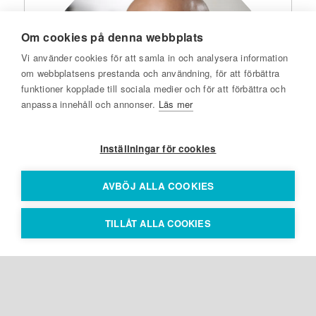
Om cookies på denna webbplats
Vi använder cookies för att samla in och analysera information
om webbplatsens prestanda och användning, för att förbättra
funktioner kopplade till sociala medier och för att förbättra och
anpassa innehåll och annonser.
Läs mer
Inställningar för cookies
AVBÖJ ALLA COOKIES
Vill du veta mer
TILLÅT ALLA COOKIES
Kontakta gärna
Johan Parmler för mer information.
+46 73 151 75 98
johan.parmler@kvalitetsindex.se