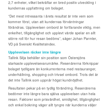
2,7 enheter, vilket bekräftar en bred positiv utveckling i
kundernas uppfattning om bolaget.
”Det mest intressanta i årets resultat är inte vem som
kommer först, utan att kundernas förväntningar
förändras. Upplevelsen ombord är fortfarande viktig, men
enkelhet, tillgänglighet och upplevt värde spelar en allt
större roll för hur resan bedöms”, säger Johan Parmler,
VD på Svenskt Kvalitetsindex.
Upplevelsen räcker inte längre
Tallink Silja behåller sin position som Östersjöns
starkaste upplevelsevarumärke. Resenärerna förknippar
bolaget tydligare än konkurrenterna med restauranger,
underhållning, shopping och trivsel ombord. Trots det är
det inte Tallink som uppnår högst kundnöjdhet.
Resultaten pekar på en tydlig förändring. Resenärerna
bedömer inte längre bara själva upplevelsen utan hela
resan. Faktorer som prisvärdhet, smidighet, tillgänglighet
och enkel bokning väger allt tyngre när kunderna väljer