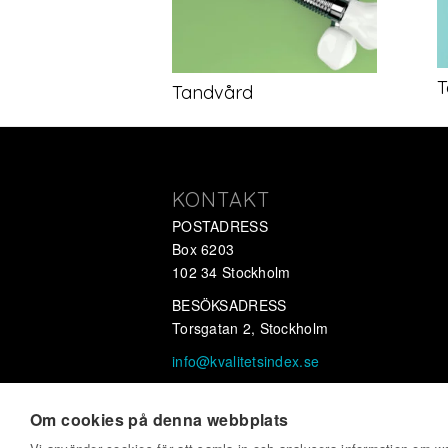
T
Tandvård
KONTAKT
POSTADRESS
Box 6203
102 34 Stockholm
BESÖKSADRESS
Torsgatan 2, Stockholm
info@kvalitetsindex.se
OrgNr 556647-2733
Om cookies på denna webbplats