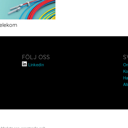
elekom
FÖLJ OSS
S
Linkedin
Om
Ko
Ha
Al