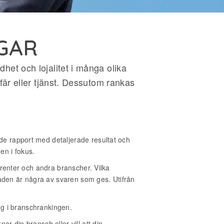
GAR
het och lojalitet i många olika
ffär eller tjänst. Dessutom rankas
e rapport med detaljerade resultat och
en i fokus.
rrenter och andra branscher. Vilka
råden är några av svaren som ges. Utifrån
ng i branschrankingen.
 din bransch eller vill att din