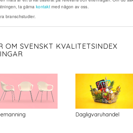
ätningen, ta gärna
kontakt
med någon av oss.
åra branschstudier.
R OM SVENSKT KVALITETSINDEX
INGAR
emanning
Dagligvaruhandel