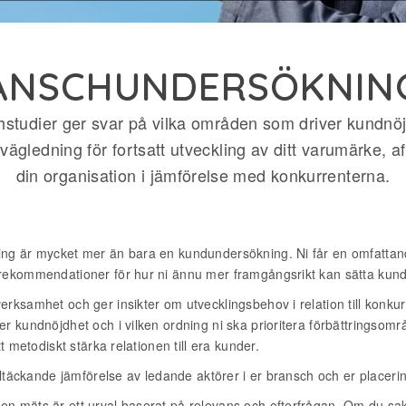
ANSCHUNDERSÖKNIN
studier ger svar på vilka områden som driver kundnöjd
vägledning för fortsatt utveckling av ditt varumärke, a
din organisation i jämförelse med konkurrenterna.
ng är mycket mer än bara en kundundersökning. Ni får en omfattand
rekommendationer för hur ni ännu mer framgångsrikt kan sätta kund
rksamhet och ger insikter om utvecklingsbehov i relation till konku
r kundnöjdhet och i vilken ordning ni ska prioritera förbättringsom
t metodiskt stärka relationen till era kunder.
heltäckande jämförelse av ledande aktörer i er bransch och er placeri
 mäts är ett urval baserat på relevans och efterfrågan. Om du saknar