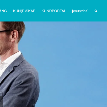
ÅNG
KUN(D)SKAP
KUNDPORTAL
[countries]