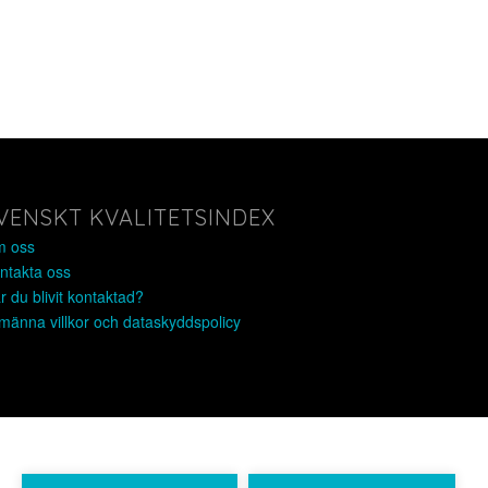
VENSKT KVALITETSINDEX
 oss
ntakta oss
r du blivit kontaktad?
lmänna villkor och dataskyddspolicy