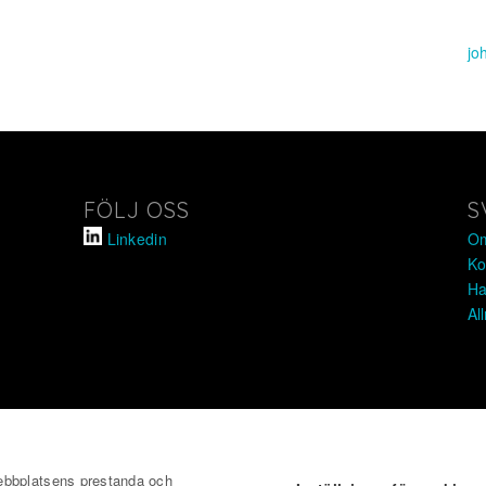
jo
FÖLJ OSS
S
Linkedin
Om
Ko
Ha
Al
webbplatsens prestanda och