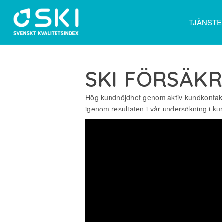
TJÄNST
SKI FÖRSÄKR
Hög kundnöjdhet genom aktiv kundkontakt
igenom resultaten i vår undersökning i ku