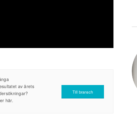
många
sultatet av årets
Till bransch
undersökningar?
er här.