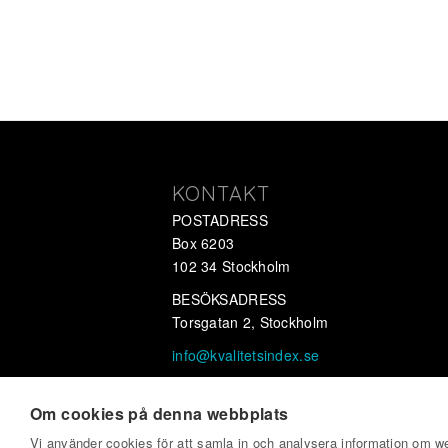
KONTAKT
POSTADRESS
Box 6203
102 34 Stockholm
BESÖKSADRESS
Torsgatan 2, Stockholm
info@kvalitetsindex.se
OrgNr 556647-2733
Om cookies på denna webbplats
Vi använder cookies för att samla in och analysera information om 