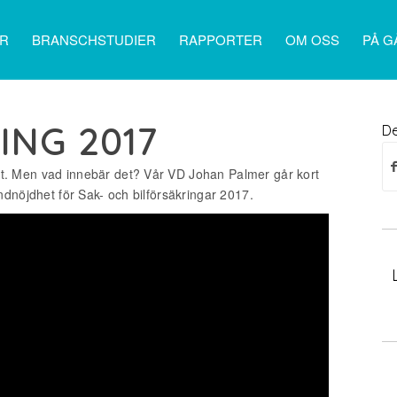
ER
BRANSCHSTUDIER
RAPPORTER
OM OSS
PÅ G
ING 2017
De
. Men vad innebär det? Vår VD Johan Palmer går kort
ndnöjdhet för Sak- och bilförsäkringar 2017.