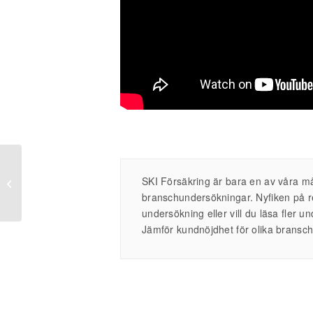
Spridd kundnöjdhet och
SKI Försäkring är bara en av våra 
digitalisering som
branschundersökningar. Nyfiken på re
peakat
undersökning eller vill du läsa fler 
Jämför kundnöjdhet för olika bransch