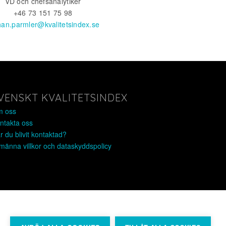
VD och chefsanalytiker
+46 73 151 75 98
han.parmler@kvalitetsindex.se
VENSKT KVALITETSINDEX
 oss
ntakta oss
r du blivit kontaktad?
lmänna villkor och dataskyddspolicy