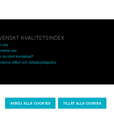
VENSKT KVALITETSINDEX
 oss
ntakta oss
r du blivit kontaktad?
lmänna villkor och dataskyddspolicy
AVBÖJ ALLA COOKIES
TILLÅT ALLA COOKIES