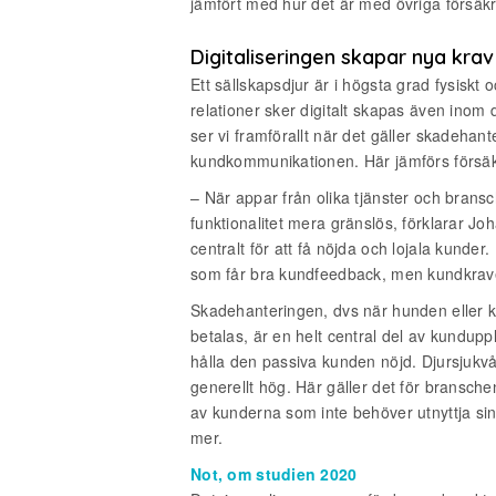
jämfört med hur det är med övriga försäk
Digitaliseringen skapar nya krav
Ett sällskapsdjur är i högsta grad fysis
relationer sker digitalt skapas även inom
ser vi framförallt när det gäller skadeha
kundkommunikationen. Här jämförs försä
– När appar från olika tjänster och brans
funktionalitet mera gränslös, förklarar J
centralt för att få nöjda och lojala kunde
som får bra kundfeedback, men kundkraven
Skadehanteringen, dvs när hunden eller 
betalas, är en helt central del av kundup
hålla den passiva kunden nöjd. Djursjukv
generellt hög. Här gäller det för bransch
av kunderna som inte behöver utnyttja si
mer.
Not, om studien 2020