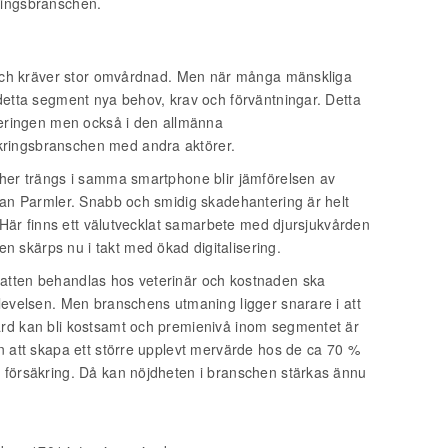
ringsbranschen.
kt och kräver stor omvårdnad. Men när många mänskliga
 detta segment nya behov, krav och förväntningar. Detta
nteringen men också i den allmänna
kringsbranschen med andra aktörer.
cher trängs i samma smartphone blir jämförelsen av
ohan Parmler. Snabb och smidig skadehantering är helt
r. Här finns ett välutvecklat samarbete med djursjukvården
 skärps nu i takt med ökad digitalisering.
katten behandlas hos veterinär och kostnaden ska
plevelsen. Men branschens utmaning ligger snarare i att
ård kan bli kostsamt och premienivå inom segmentet är
en att skapa ett större upplevt mervärde hos de ca 70 %
n försäkring. Då kan nöjdheten i branschen stärkas ännu