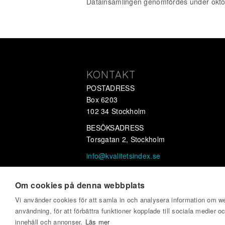
Datainsamlingen genomfördes under oktob
KONTAKT
POSTADRESS
Box 6203
102 34 Stockholm
BESÖKSADRESS
Torsgatan 2, Stockholm
info@kvalitetsindex.se
OrgNr 556647-2733
Om cookies på denna webbplats
Vi använder cookies för att samla in och analysera information om 
användning, för att förbättra funktioner kopplade till sociala medier o
innehåll och annonser.
Läs mer