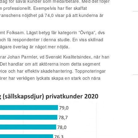
rdag för såväl kunder som medarbetare. Med det följer
professionellt. Exempelvis har fler skaffat
ranschens nöjdhet på 74,0 visar på att kunderna är
mt Folksam. Lägst betyg får kategorin ”Övriga”, dvs
h få respondenter i denna studie. En viss skillnad
tägare överlag är något mer nöjda.
terar Johan Parmler, vd Svenskt Kvalitetsindex, när han
 Det handlar om att aktörerna inom detta segment
vice och har effektiv skadehantering. Toppnoteringar
rer har verkligen lyckats skapa en stark och nära