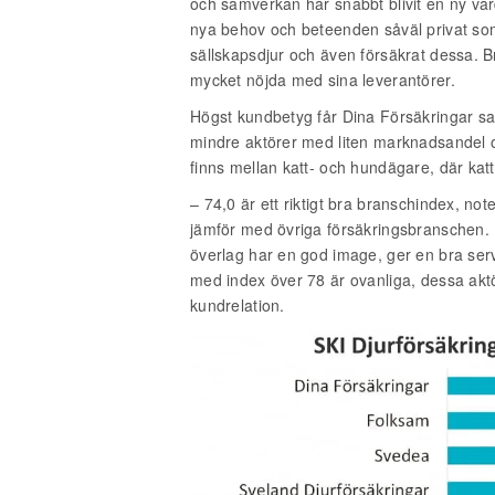
och samverkan har snabbt blivit en ny va
nya behov och beteenden såväl privat som 
sällskapsdjur och även försäkrat dessa. B
mycket nöjda med sina leverantörer.
Högst kundbetyg får Dina Försäkringar sa
mindre aktörer med liten marknadsandel oc
finns mellan katt- och hundägare, där kat
– 74,0 är ett riktigt bra branschindex, no
jämför med övriga försäkringsbranschen.
överlag har en god image, ger en bra ser
med index över 78 är ovanliga, dessa aktö
kundrelation.