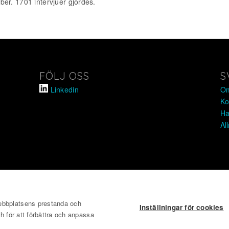
er. 1701 intervjuer gjordes.
FÖLJ OSS
S
Linkedin
Om
Ko
Ha
Al
webbplatsens prestanda och
Inställningar för cookies
ch för att förbättra och anpassa