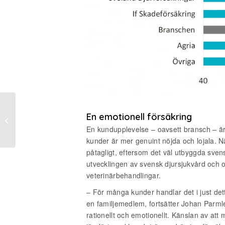
Dags att vakna, det är
En emotionell försäkring
en ny tid nu!
En kundupplevelse – oavsett bransch – är
kunder är mer genuint nöjda och lojala. Nä
påtagligt, eftersom det väl utbyggda sv
utvecklingen av svensk djursjukvård och o
veterinärbehandlingar.
– För många kunder handlar det i just de
en familjemedlem, fortsätter Johan Parmler
rationellt och emotionellt. Känslan av at