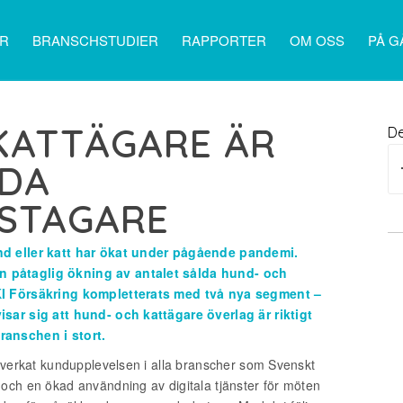
ER
BRANSCHSTUDIER
RAPPORTER
OM OSS
PÅ G
KATTÄGARE ÄR
De
JDA
STAGARE
nd eller katt har ökat under pågående pandemi.
 påtaglig ökning av antalet sålda hund- och
SKI Försäkring kompletterats med två nya segment –
isar sig att hund- och kattägare överlag är riktigt
ranschen i stort.
påverkat kundupplevelsen i alla branscher som Svenskt
och en ökad användning av digitala tjänster för möten