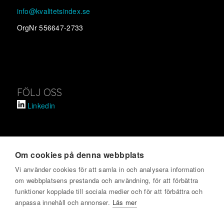
info@kvalitetsindex.se
OrgNr 556647-2733
FÖLJ OSS
Linkedin
Om cookies på denna webbplats
SVENSKT KVALITETSINDEX
Vi använder cookies för att samla in och analysera information
om webbplatsens prestanda och användning, för att förbättra
Om oss
funktioner kopplade till sociala medier och för att förbättra och
Kontakta oss
anpassa innehåll och annonser.
Läs mer
Har du blivit kontaktad?