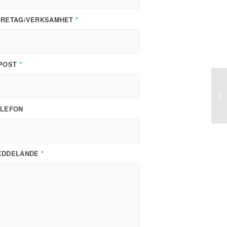
ÖRETAG/VERKSAMHET
*
-POST
*
ELEFON
EDDELANDE
*