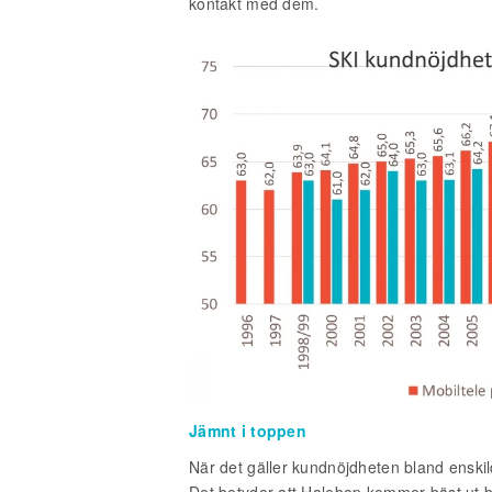
kontakt med dem.
Jämnt i toppen
När det gäller kundnöjdheten bland enskil
Det betyder att Halebop kommer bäst ut b