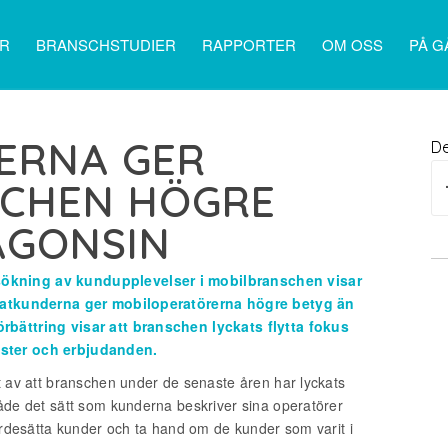
ER
BRANSCHSTUDIER
RAPPORTER
OM OSS
PÅ G
ERNA GER
De
CHEN HÖGRE
ÅGONSIN
sökning av kundupplevelser i mobilbranschen visar
rivatkunderna ger mobiloperatörerna högre betyg än
rbättring visar att branschen lyckats flytta fokus
nster och erbjudanden.
at av att branschen under de senaste åren har lyckats
både det sätt som kunderna beskriver sina operatörer
värdesätta kunder och ta hand om de kunder som varit i