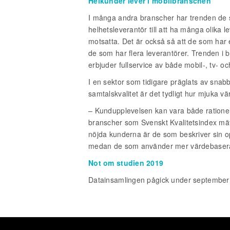
Helkunder lever i mobilbranschen
I många andra branscher har trenden de se
helhetsleverantör till att ha många olika
motsatta. Det är också så att de som har e
de som har flera leverantörer. Trenden i 
erbjuder fullservice av både mobil-, tv- oc
I en sektor som tidigare präglats av sna
samtalskvalitet är det tydligt hur mjuka vär
– Kundupplevelsen kan vara både rationell 
branscher som Svenskt Kvalitetsindex mäte
nöjda kunderna är de som beskriver sin o
medan de som använder mer värdebaserad
Not om studien 2019
Datainsamlingen pågick under september 