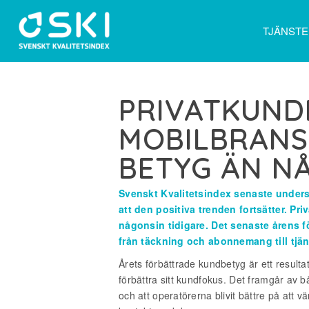
TJÄNST
PRIVATKUND
MOBILBRANS
BETYG ÄN N
Svenskt Kvalitetsindex senaste under
att den positiva trenden fortsätter. P
någonsin tidigare. Det senaste årens fö
från täckning och abonnemang till tjä
Årets förbättrade kundbetyg är ett result
förbättra sitt kundfokus. Det framgår av 
och att operatörerna blivit bättre på att 