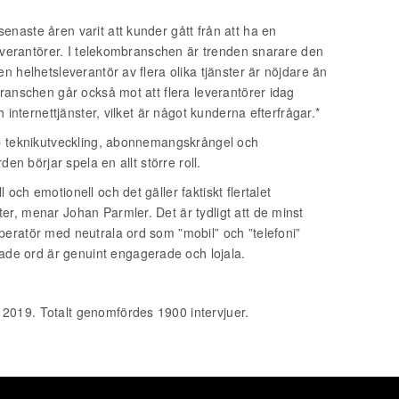
naste åren varit att kunder gått från att ha en
 leverantörer. I telekombranschen är trenden snarare den
n helhetsleverantör av flera olika tjänster är nöjdare än
branschen går också mot att flera leverantörer idag
h internettjänster, vilket är något kunderna efterfrågar.*
bb teknikutveckling, abonnemangskrångel och
den börjar spela en allt större roll.
och emotionell och det gäller faktiskt flertalet
r, menar Johan Parmler. Det är tydligt att de minst
peratör med neutrala ord som ”mobil” och ”telefoni”
e ord är genuint engagerade och lojala.
2019. Totalt genomfördes 1900 intervjuer.