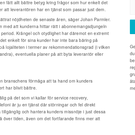
en fått allt bättre betyg kring frågor som hur enkelt det
r att leverantören har en tjänst som passar just dem.
ättrat nöjdheten de senaste åren, säger Johan Parmler.
on med att kunderna hittar rätt i abonnemangsdjungeln
iv period. Krångel och otydlighet har däremot en extremt
det enkelt för sina kunder har inte bara bäring på
Ge
på lojaliteten i termer av rekommendationsgrad (i vilken
du
dra), eventuella planer på att byta leverantör eller
be
re
gr
en branschens förmåga att ta hand om kunders
åt
 har blivit bättre.
me
lig på det som vi kallar för service recovery,
oni är ju en tjänst där störningar och fel direkt
tillgänglig och hantera kunders missnöje i just dessa
på över tiden, även om det fortfarande finns mer att