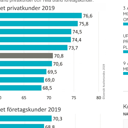
3 
M
O
UP
P
P
9 
M
K
N