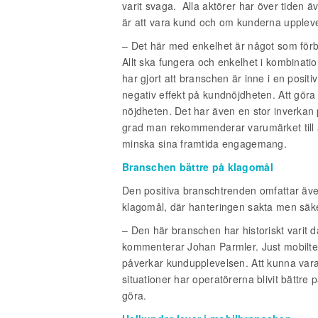
varit svaga.
Alla aktörer har över tiden äv
är att vara kund och om kunderna uppleve
– Det här med enkelhet är något som förb
Allt ska fungera och enkelhet i kombinati
har gjort att branschen är inne i en posit
negativ effekt på kundnöjdheten. Att göra 
nöjdheten. Det har även en stor inverkan 
grad man rekommenderar varumärket till an
minska sina framtida engagemang.
Branschen bättre på klagomål
Den positiva branschtrenden omfattar äv
klagomål, där hanteringen sakta men säkert
– Den här branschen har historiskt varit då
kommenterar Johan Parmler. Just mobiltelef
påverkar kundupplevelsen. Att kunna vara 
situationer har operatörerna blivit bättre 
göra.