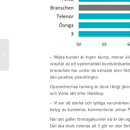
Bank: Kundnöjdheten
går upp men
– Nöjda kunder är ingen slump, menar Joh
polariseringen ökar
resultat av ett systematiskt kundvårdsarbe
branschen har under de senaste åren fått
den positiva utvecklingen.
Operatörernas ranking är dock riktigt jäm
och Vimla tätt efter Halebop.
– Vi ser att starka och tydliga varumärke
betyg av kunderna, kommenterar Johan P
När det gäller företagskunder så är det e
Det ska dock noteras att 3 gör en stor förb