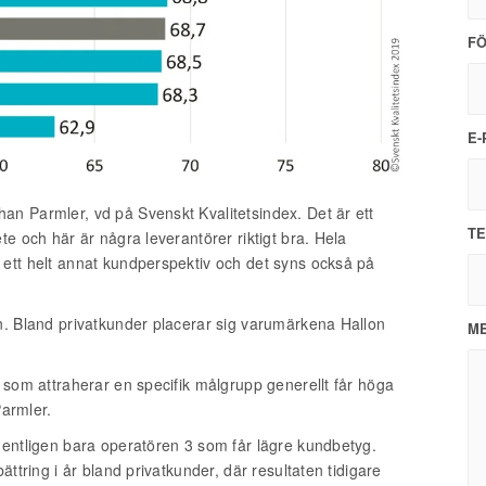
F
E
an Parmler, vd på Svenskt Kvalitetsindex. Det är ett
T
te och här är några leverantörer riktigt bra. Hela
 ett helt annat kundperspektiv och det syns också på
n. Bland privatkunder placerar sig varumärkena Hallon
M
n som attraherar en specifik målgrupp generellt får höga
armler.
gentligen bara operatören 3 som får lägre kundbetyg.
ättring i år bland privatkunder, där resultaten tidigare