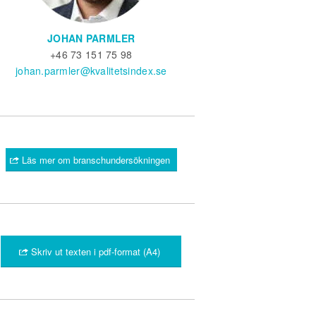
JOHAN PARMLER
+46 73 151 75 98
johan.parmler@kvalitetsindex.se
Läs mer om branschundersökningen
Skriv ut texten i pdf-format (A4)