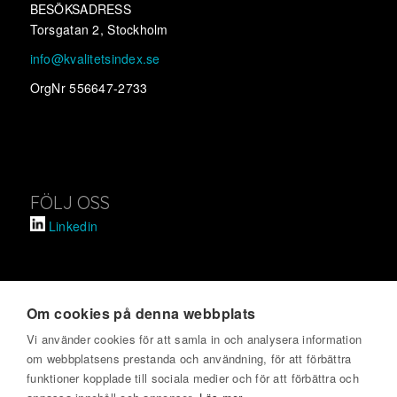
BESÖKSADRESS
Torsgatan 2, Stockholm
info@kvalitetsindex.se
OrgNr 556647-2733
FÖLJ OSS
Linkedin
Om cookies på denna webbplats
SVENSKT KVALITETSINDEX
Vi använder cookies för att samla in och analysera information
om webbplatsens prestanda och användning, för att förbättra
Om oss
funktioner kopplade till sociala medier och för att förbättra och
Kontakta oss