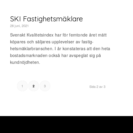
SKI Fastighetsmäklare
28 juni, 2021
Svenskt Kvalitetsindex har för femtonde året mätt
köpares och säljares upplevelser av fastig-
hetsmäklarbranschen. I år konstateras att den heta
bostadsmarknaden också har avspeglat sig på
kundnöjdheten.
1
3
2
Sida 2 av 3