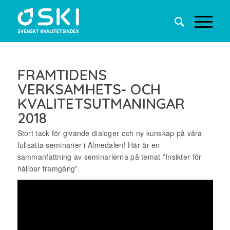
FRAMTIDENS
VERKSAMHETS- OCH
KVALITETSUTMANINGAR
2018
Stort tack för givande dialoger och ny kunskap på våra
fullsatta seminarier i Almedalen! Här är en
sammanfattning av seminarierna på temat ”Insikter för
hållbar framgång”.