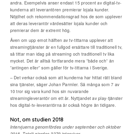
andra. Exempelvis anser endast 15 procent av digital-tv-
kunderna att leverantören premierar lojala kunder.
Nöjdhet och rekommendationsgrad hos de som upplever
att deras leverantör värdesätter lojala kunder och
premierar dem är extremt hög.
Även om upp emot hälften av tv-tittarna upplever att
streamingtjänster är en fullgod ersättare till traditionell tv,
så tittar man idag på streaming och traditionell tv lika
mycket. Det är alltså fortfarande mera ”både och” än
”antingen eller” som gäller för tv-tittarna i Sverige.
– Det verkar också som att kunderna har hittat rätt bland
sina tjänster, säger Johan Parmler. Så många som 7 av
10 tror sig vara kund hos sin nuvarande
streamingleverantör om ett år. Nyttjandet av play-tjänster
hos digital-tv-leverantörna är också högre än tidigare.
Not, om studien 2018
Intervjuerna genomfördes under september och oktober
2018. Totalt gjordes 3279 intervjuer.