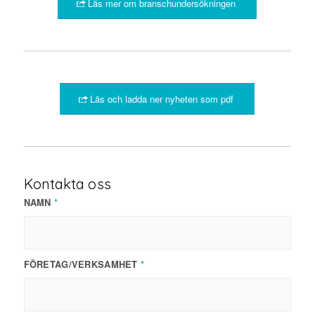
Läs mer om branschundersökningen
Läs och ladda ner nyheten som pdf
Kontakta oss
NAMN
*
FÖRETAG/VERKSAMHET
*