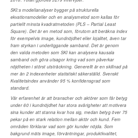
SKI:s modellanalyser bygger på strukturella
ekvationsmodeller och en analysmetod som kallas för
partiellt minsta kvadratmetoden (PLS – Partial Least
Square). Det är en metod som, förutom att beräkna index
för exempelvis image, kundnöjdhet eller lojalitet, även tar
fram styrkan i underliggande samband. Det är genom
den valda metoden som SKI kan analysera kausala
samband och göra utsagor kring vad som påverkar
nöjdheten i störst utsträckning. Generellt är en skillnad på
mer än 2 indexenheter statistiskt säkerställd. Svenskt
Kvalitetsindex använder 95 % konfidensgrad som
standard.
Vår erfarenhet är att branscher och aktörer som får betyg
under 60 i kundnöjdhet har stora svårigheter att motivera
sina kunder att stanna kvar hos sig, medan betyg över 75
pekar på en stark relation mellan aktör och kund. Fem
områden förklarar vad som gör kunder nöjda. Som
bakgrund mäts image, förväntningar, produktkvalitet,