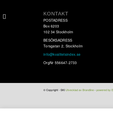
KONTAKT
Bank Hållbarhet
POSTADRESS
Box 6203
102 34 Stockholm
BESÖKSADRESS
Torsgatan 2, Stockholm
info@kvalitetsindex.se
OrgNr 556647-2733
© Copyright - SKI
Utvecklad av Brandline
-
powered by 