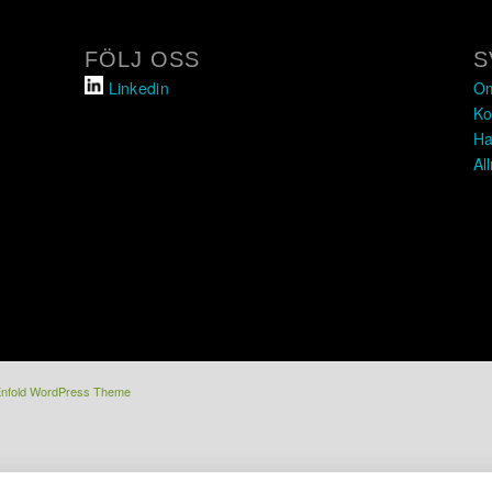
FÖLJ OSS
S
Linkedin
Om
Ko
Ha
Al
Enfold WordPress Theme