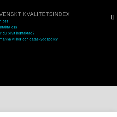
VENSKT KVALITETSINDEX
 oss
ntakta oss
r du blivit kontaktad?
lmänna villkor och dataskyddspolicy