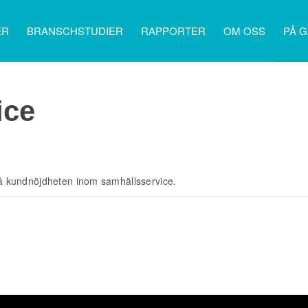
ER
BRANSCHSTUDIER
RAPPORTER
OM OSS
PÅ 
ice
 på kundnöjdheten inom samhällsservice.