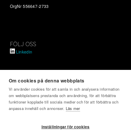
OrgNr 556647-2733
FÖLJ OSS
Linkedin
Om cookies på denna webbplats
SVENSKT KVALITETSINDEX
Vi använder cookies för att samla in och analysera information
om webbplatsens prestanda och användning, för att förbättra
Om oss
funktioner kopplade till sociala medier och för att förbättra och
Kontakta oss
anpassa innehåll och annonser.
Läs mer
Har du blivit kontaktad?
Allmänna villkor och dataskyddspolicy
Inställningar för cookies